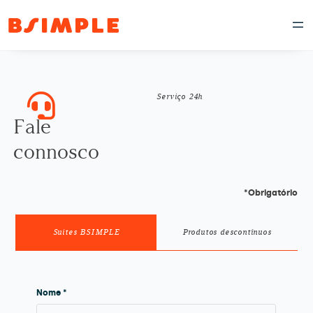
Serviço 24h
Fale
connosco
*Obrigatório
Suites BSIMPLE
Produtos descontínuos
Nome *