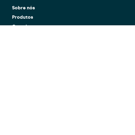
Sobre nós
Produtos
Carreiras
Contactos
Suporte
Rua Professor Manuel Baganha, 219
4350-009 Porto, Portugal
geral@b-simple.pt
(+351) 225 189 144
Chamada para a rede fixa nacional